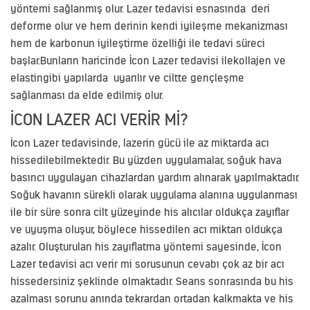
yöntemi sağlanmış olur. Lazer tedavisi esnasında deri
deforme olur ve hem derinin kendi iyileşme mekanizması
hem de karbonun iyileştirme özelliği ile tedavi süreci
başlar.Bunların haricinde İcon Lazer tedavisi ilekollajen ve
elastingibi yapılarda uyarılır ve ciltte gençleşme
sağlanması da elde edilmiş olur.
İCON LAZER ACI VERIR MI?
İcon Lazer tedavisinde, lazerin gücü ile az miktarda acı
hissedilebilmektedir. Bu yüzden uygulamalar, soğuk hava
basıncı uygulayan cihazlardan yardım alınarak yapılmaktadır.
Soğuk havanın sürekli olarak uygulama alanına uygulanması
ile bir süre sonra cilt yüzeyinde his alıcılar oldukça zayıflar
ve uyuşma oluşur, böylece hissedilen acı miktarı oldukça
azalır. Oluşturulan his zayıflatma yöntemi sayesinde, İcon
Lazer tedavisi acı verir mi sorusunun cevabı çok az bir acı
hissedersiniz şeklinde olmaktadır. Seans sonrasında bu his
azalması sorunu anında tekrardan ortadan kalkmakta ve his