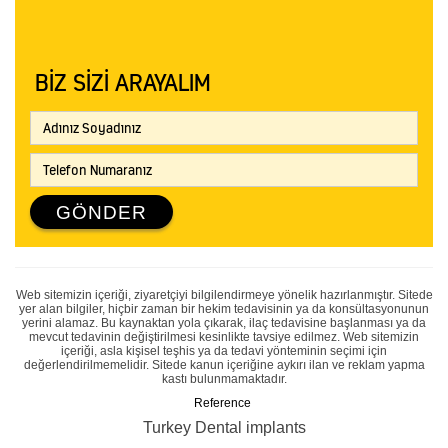
+90 535 976 66 16
info@oyaermis.com
BIZ SIZI ARAYALIM
GÖNDER
Web sitemizin içeriği, ziyaretçiyi bilgilendirmeye yönelik hazırlanmıştır. Sitede
yer alan bilgiler, hiçbir zaman bir hekim tedavisinin ya da konsültasyonunun
yerini alamaz. Bu kaynaktan yola çıkarak, ilaç tedavisine başlanması ya da
mevcut tedavinin değiştirilmesi kesinlikte tavsiye edilmez. Web sitemizin
içeriği, asla kişisel teşhis ya da tedavi yönteminin seçimi için
değerlendirilmemelidir. Sitede kanun içeriğine aykırı ilan ve reklam yapma
kastı bulunmamaktadır.
Reference
Turkey Dental implants