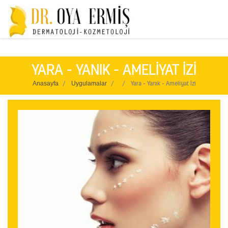
Unique" />
YARA - YANIK - AMELIYAT IZI
Anasayfa
Uygulamalar
Yara - Yanık - Ameliyat İzi