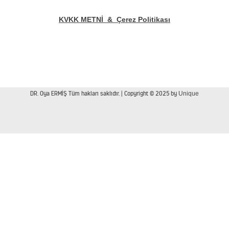
KVKK METNİ
&
Çerez Politikası
Tüp Mide Ameliyatı
Safra Kesesi Ameliyatı
Kasık Fıtığı Ameliyatı
Bilgi Konu
DR. Oya ERMİŞ Tüm hakları saklıdır. | Copyright © 2025 by
Unique