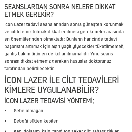
SEANSLARDAN SONRA NELERE DIKKAT
ETMEK GEREKIR?
İcon Lazer tedavi seanslarından sonra güneşten korunmak
ve cildi temiz tutmak dikkat edilmesi gerekeneler arasında
en önemlilerinden olmaktadır. Bunların haricinde tedavi
başarısını artırmak için aşırı yağlı yiyecekler tüketilmemeli,
yanlış bakım ürünleri de kullanılmamalıdır. Yine seans
sonrası dikkat etmeniz gereken hususlar doktorunuz
tarafından belirtilecektir.
İCON LAZER ILE CILT TEDAVILERI
KIMLERE UYGULANABILIR?
İCON LAZER TEDAVISI YÖNTEMI;
•
Gebe olmayan
•
Bebeği sütten kesilen
•
Kan, dolaşım, kalp, tansiyon,şeker gibi rahatsızlıkları