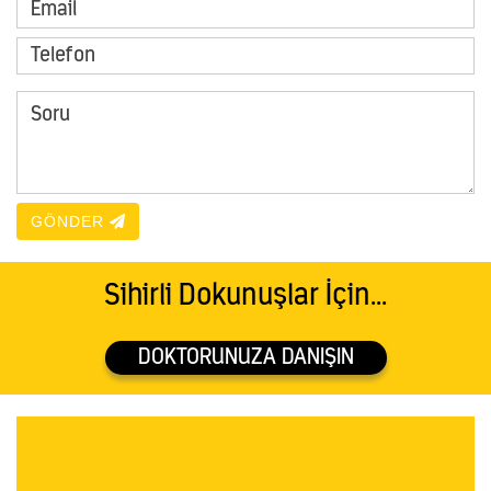
GÖNDER
Sihirli Dokunuşlar İçin...
DOKTORUNUZA DANIŞIN
Arapsuyu Mahallesi, Atatürk Bulvarı, Gökay Plaza, Kat: 2
Daire: 21, Konyaaltı / ANTALYA