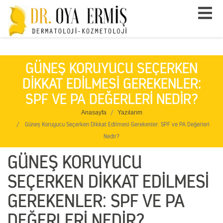
Unique" />
GÜNEŞ KORUYUCU SEÇERKEN
DIKKAT EDILMESI GEREKENLER:
SPF VE PA DEĞERLERI NEDIR?
Anasayfa
Yazılarım
Güneş Koruyucu Seçerken Dikkat Edilmesi Gerekenler: SPF ve PA Değerleri
Nedir?
GÜNEŞ KORUYUCU
SEÇERKEN DIKKAT EDILMESI
GEREKENLER: SPF VE PA
DEĞERLERI NEDIR?