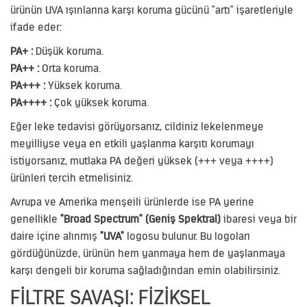
ürünün UVA ışınlarına karşı koruma gücünü "artı" işaretleriyle
ifade eder:
PA+ :
Düşük koruma.
PA++ :
Orta koruma.
PA+++ :
Yüksek koruma.
PA++++ :
Çok yüksek koruma.
Eğer leke tedavisi görüyorsanız, cildiniz lekelenmeye
meyilliyse veya en etkili yaşlanma karşıtı korumayı
istiyorsanız, mutlaka PA değeri yüksek (+++ veya ++++)
ürünleri tercih etmelisiniz.
Avrupa ve Amerika menşeili ürünlerde ise PA yerine
genellikle
"Broad Spectrum" (Geniş Spektral)
ibaresi veya bir
daire içine alınmış
"UVA"
logosu bulunur. Bu logoları
gördüğünüzde, ürünün hem yanmaya hem de yaşlanmaya
karşı dengeli bir koruma sağladığından emin olabilirsiniz.
FILTRE SAVAŞI: FIZIKSEL