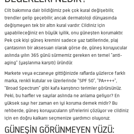
Cilt bakımına dair bildiğimiz pek çok kural değişebilir,
trendler gelip geçebilir; ancak dermatoloji dünyasında
değişmeyen tek bir altın kural vardır: Cildiniz için
yapabileceğiniz en büyük iyilik, onu güneşten korumaktır.
Pek çok kişi güneş kremini sadece yaz tatillerinde, plaj
çantasının bir aksesuarı olarak görse de, güneş koruyucular
aslında yılın 365 günü sürmemiz gereken en temel "anti-
aging" (yaşlanma karşıtı) üründür.
Markete veya eczaneye gittiğinizde raflarda yüzlerce farklı
marka, renkli kutular ve üzerlerinde "SPF 50", "PA++++",
"Broad Spectrum" gibi kafa karıştırıcı terimler görürsünüz.
Peki, bu harfler ve sayılar aslında ne anlama geliyor? En
yüksek sayı her zaman en iyi koruma demek midir? Bu
rehberde, güneş koruyucuların şifrelerini çözüyor ve cildiniz
için en doğru kalkanı seçmenize yardımcı oluyoruz.
GÜNEŞIN GÖRÜNMEYEN YÜZÜ: