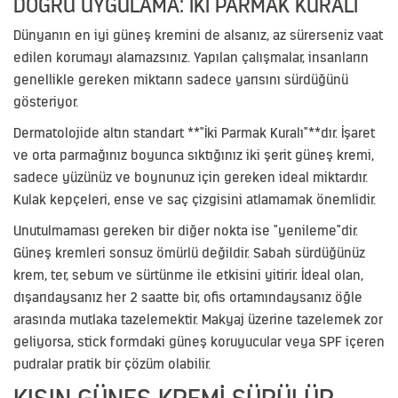
DOĞRU UYGULAMA: İKI PARMAK KURALI
Dünyanın en iyi güneş kremini de alsanız, az sürerseniz vaat
edilen korumayı alamazsınız. Yapılan çalışmalar, insanların
genellikle gereken miktarın sadece yarısını sürdüğünü
gösteriyor.
Dermatolojide altın standart **"İki Parmak Kuralı"**dır. İşaret
ve orta parmağınız boyunca sıktığınız iki şerit güneş kremi,
sadece yüzünüz ve boynunuz için gereken ideal miktardır.
Kulak kepçeleri, ense ve saç çizgisini atlamamak önemlidir.
Unutulmaması gereken bir diğer nokta ise "yenileme"dir.
Güneş kremleri sonsuz ömürlü değildir. Sabah sürdüğünüz
krem, ter, sebum ve sürtünme ile etkisini yitirir. İdeal olan,
dışarıdaysanız her 2 saatte bir, ofis ortamındaysanız öğle
arasında mutlaka tazelemektir. Makyaj üzerine tazelemek zor
geliyorsa, stick formdaki güneş koruyucular veya SPF içeren
pudralar pratik bir çözüm olabilir.