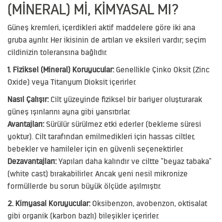
(MINERAL) MI, KIMYASAL MI?
Güneş kremleri, içerdikleri aktif maddelere göre iki ana
gruba ayrılır. Her ikisinin de artıları ve eksileri vardır; seçim
cildinizin toleransına bağlıdır.
1. Fiziksel (Mineral) Koruyucular:
Genellikle Çinko Oksit (Zinc
Oxide) veya Titanyum Dioksit içerirler.
Nasıl Çalışır:
Cilt yüzeyinde fiziksel bir bariyer oluşturarak
güneş ışınlarını ayna gibi yansıtırlar.
Avantajları:
Sürülür sürülmez etki ederler (bekleme süresi
yoktur). Cilt tarafından emilmedikleri için hassas ciltler,
bebekler ve hamileler için en güvenli seçenektirler.
Dezavantajları:
Yapıları daha kalındır ve ciltte "beyaz tabaka"
(white cast) bırakabilirler. Ancak yeni nesil mikronize
formüllerde bu sorun büyük ölçüde aşılmıştır.
2. Kimyasal Koruyucular:
Oksibenzon, avobenzon, oktisalat
gibi organik (karbon bazlı) bileşikler içerirler.