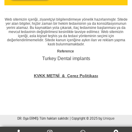
Web sitemizin içeriği, ziyaretçiyi bilgilendirmeye yönelik hazırlanmıştır. Sitede
yer alan bilgiler, hiçbir zaman bir hekim tedavisinin ya da konsültasyonunun
yerini alamaz. Bu kaynaktan yola çıkarak, ilaç tedavisine başlanması ya da
mevcut tedavinin değiştirilmesi kesinlikte tavsiye edilmez. Web sitemizin
içeriği, asla kişisel teşhis ya da tedavi yönteminin seçimi için
değerlendirilmemelidir. Sitede kanun içeriğine aykırı ilan ve reklam yapma
kastı bulunmamaktadır.
Reference
Turkey Dental implants
KVKK METNİ
&
Çerez Politikası
Tüp Mide Ameliyatı
Safra Kesesi Ameliyatı
Kasık Fıtığı Ameliyatı
Bilgi Konu
DR. Oya ERMİŞ Tüm hakları saklıdır. | Copyright © 2025 by
Unique