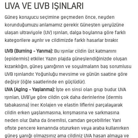
UVA VE UVB IŞINLARI
Güneş koruyucu seçimine geçmeden önce, neyden
korunduğumuzu anlamamız gerekir. Güneşten yeryüzüne
ulaşan ultraviyole (UV) ışınları, dalga boylarına göre farklı
kategorilere ayrılır ve cildimizde farklı hasarlar bırakır.
UVB (Burning - Yanma):
Bu ışınlar cildin üst katmanını
(epidermis) etkiler. Yazın plajda güneşlendiğinizde oluşan
kızarıklığın, güneş yanığının ve soyulmaların baş sorumlusu
UVB ışınlarıdır. Yoğunluğu mevsime ve günün saatine göre
değişir (öğle saatlerinde en güçlüdür).
UVA (Aging - Yaşlanma):
İşte en sinsi olan grup budur. UVA
ışınları, UVB’ye göre cildin çok daha derinlerine (dermis
tabakasına) iner. Kolajen ve elastin liflerini parçalayarak
cildin erken yaşlanmasına, kırışmasına ve sarkmasına
neden olur. Daha da önemlisi, camdan geçebilirler. Yani
ofiste pencere kenarında otururken veya araba kullanırken
güneş yanığı olmazsınız ama cildiniz UVA hasarı almaya ve