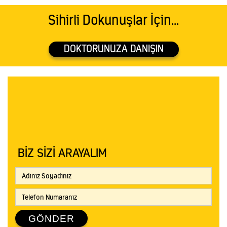
Sihirli Dokunuşlar İçin...
DOKTORUNUZA DANIŞIN
Arapsuyu Mahallesi, Atatürk Bulvarı, Gökay Plaza, Kat: 2
Daire: 21, Konyaaltı / ANTALYA
+90 535 976 66 16
info@oyaermis.com
BIZ SIZI ARAYALIM
GÖNDER