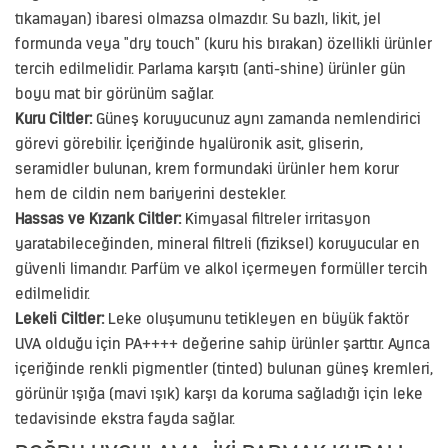
tıkamayan) ibaresi olmazsa olmazdır. Su bazlı, likit, jel
formunda veya "dry touch" (kuru his bırakan) özellikli ürünler
tercih edilmelidir. Parlama karşıtı (anti-shine) ürünler gün
boyu mat bir görünüm sağlar.
Kuru Ciltler:
Güneş koruyucunuz aynı zamanda nemlendirici
görevi görebilir. İçeriğinde hyalüronik asit, gliserin,
seramidler bulunan, krem formundaki ürünler hem korur
hem de cildin nem bariyerini destekler.
Hassas ve Kızarık Ciltler:
Kimyasal filtreler irritasyon
yaratabileceğinden, mineral filtreli (fiziksel) koruyucular en
güvenli limandır. Parfüm ve alkol içermeyen formüller tercih
edilmelidir.
Lekeli Ciltler:
Leke oluşumunu tetikleyen en büyük faktör
UVA olduğu için PA++++ değerine sahip ürünler şarttır. Ayrıca
içeriğinde renkli pigmentler (tinted) bulunan güneş kremleri,
görünür ışığa (mavi ışık) karşı da koruma sağladığı için leke
tedavisinde ekstra fayda sağlar.