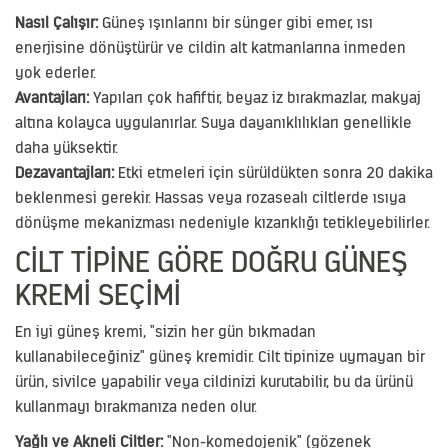
Nasıl Çalışır:
Güneş ışınlarını bir sünger gibi emer, ısı
enerjisine dönüştürür ve cildin alt katmanlarına inmeden
yok ederler.
Avantajları:
Yapıları çok hafiftir, beyaz iz bırakmazlar, makyaj
altına kolayca uygulanırlar. Suya dayanıklılıkları genellikle
daha yüksektir.
Dezavantajları:
Etki etmeleri için sürüldükten sonra 20 dakika
beklenmesi gerekir. Hassas veya rozasealı ciltlerde ısıya
dönüşme mekanizması nedeniyle kızarıklığı tetikleyebilirler.
CILT TIPINE GÖRE DOĞRU GÜNEŞ
KREMI SEÇIMI
En iyi güneş kremi, "sizin her gün bıkmadan
kullanabileceğiniz" güneş kremidir. Cilt tipinize uymayan bir
ürün, sivilce yapabilir veya cildinizi kurutabilir, bu da ürünü
kullanmayı bırakmanıza neden olur.
Yağlı ve Akneli Ciltler:
"Non-komedojenik" (gözenek